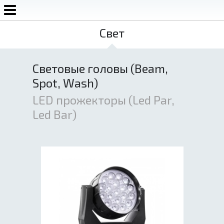
Свет
Аренда экранов, звука, света, сцены
+7 920 752-52-22
+7 (4872) 79-01-09
Световые головы (Beam,
Spot, Wash)
LED прожекторы (Led Par,
Led Bar)