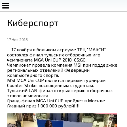
Аренда экранов, звука, света, сцены
Киберспорт
+7 920 752-52-22
+7 (4872) 79-01-09
17 Ноя 2018
17 ноября в большом атриуме ТРЦ "МАКСИ"
состоялся финал тульских отборочных игр
чемпионата MGA Uni CUP 2018 CS:GO.
Чемпионат провела компания MSI при поддержке
региональных отделений Федерации
компьютерного спорта.
MSI MGA Uni CUP является первым турниром
Counter Strike, посвященным студентам.
Тульский LAN-финал открыл серию отборочных
этапов чемпионата.
Гранд-финал MGA Uni CUP пройдет в Москве.
Главный приз 1 000 000 рублей!!!!