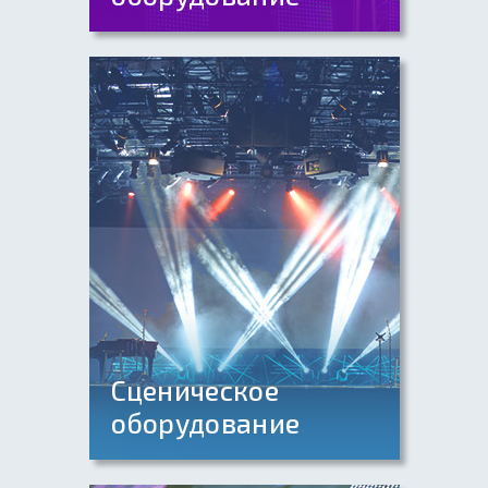
Световые головы (Beam,
Spot, Wash)
LED прожекторы (Led Par,
Led Bar)
Сценическое
оборудование
Сцены