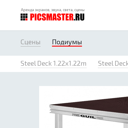
Аренда экранов, звука, света, сцены
Сцены
Подиумы
Steel Deck 1.22x1.22m
Steel Dec