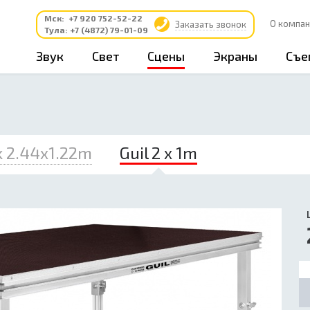
Мск:
+7 920 752-52-22
О компан
Заказать звонок
Тула:
+7 (4872) 79-01-09
Звук
Свет
Сцены
Экраны
Съе
k 2.44x1.22m
Guil 2 x 1m