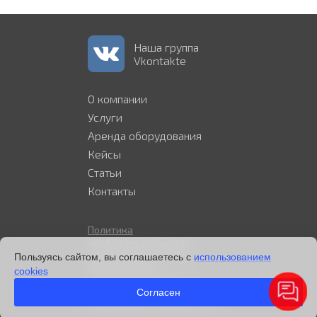
Наша группа
Vkontakte
О компании
Услуги
Аренда оборудования
Кейсы
Статьи
Контакты
Политика
конфиденциальности
Политика в отношении
Пользуясь сайтом, вы соглашаетесь с
использованием
файлов cookie
cookies
Согласие на обработку
персональных данных
Согласен
Разработано в alfainform.ru